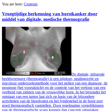
You are here:
Centrum
Vroegtijdige herkenning van borstkanker door
middel van digitale, medische thermografie
De digitale, infrarode
beeldweergave (thermografie) is een pijnloze, stralingsvrije en
risicoloze onderzoeksmethode voor het stellen van een diagnose, de
prognose (het vooruitzicht) en de controle van het verloop van een
veelheid van ziekten van de vrouwelijke borst. In het bijzonder het
ontstaan van een tumor laat zich op basis van de bijzondere
activiteiten van de bloedvaten en het lymfestelsel in de borst zeer
goed thermografisch vaststellen. Door regelmatige vergelijkingen
van de thermografische scans kunnen dan concrete uitspraken